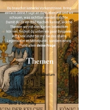
Du brauchst keinerlei Vorkenntnisse. Bring
einfach deine Frage an das Leben mit und wir
schauen, was sichtbar werden möchte.
Damit du dir ein Bild machen kannst, welche
Themen wir mit den Karten beleuchten
können, findest du unten ein paar Beispiele.
Am Ende steht bei mir nie das starre
Legemuster im Mittelpunkt, sondern einzig
und allein
deine Frage
.
Themen
Selbstreflexion & Wachstum

• Mein Potenzial entdecken: Welche 
verborgenen Stärken warten darauf, gelebt 
Liebe & Beziehungen

zu werden?

• Beziehungs-Check: Eure Verbindung aus 
• Standortbestimmung: Wo stehst du 
einer neuen, klärenden Perspektive 
Beruf & Berufung

aktuell und wohin zieht dich deine 
betrachten.
