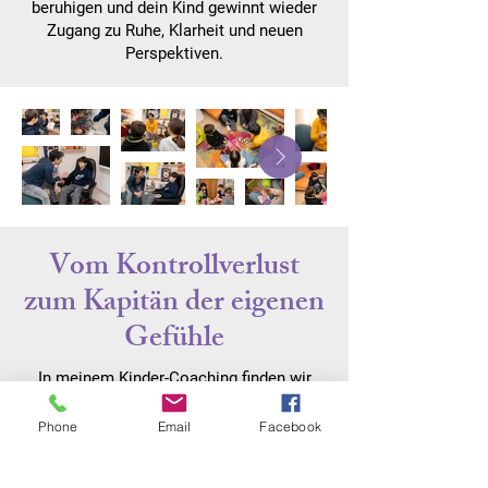
beruhigen und dein Kind gewinnt wieder
Zugang zu Ruhe, Klarheit und neuen
Perspektiven.
Vom Kontrollverlust
zum Kapitän der eigenen
Gefühle
In meinem Kinder-Coaching finden wir
gemeinsam heraus, welche Echse in
deinem Kind wohnt und lernen, sie richtig
Phone
Email
Facebook
zu verstehen. Wir hören ihr zu und finden
heraus, was sie braucht, um sich sicher