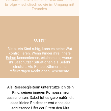
Gefühle, erleben sie neue Motivation und
Erfolge – schulisch sowie im Umgang mit
Freunden.
WUT
Bleibt ein Kind ruhig, kann es seine Wut
kontrollieren. Wenn Kinder
ihre innere
Echse
kennenlernen, erfahren sie, warum
ihr Beschützer Situationen als Gefahr
einstuft. Als Echsenzähmer sind
reflexartigen Reaktionen Geschichte.
Als Reisebegleiterin unterstütze ich dein
Kind, seinen inneren Kompass neu
auszurichten. Dabei ist es ganz natürlich,
dass kleine Entdecker erst ohne das
schützende Ufer der Eltern den Mut