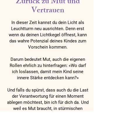
Zurück zu Mut und
Vertrauen
In dieser Zeit kannst du dein Licht als
Leuchtturm neu ausrichten. Denn erst
wenn du deinen Lichtkegel öffnest, kann
das wahre Potenzial deines Kindes zum
Vorschein kommen.
Darum bedeutet Mut, auch die eigenen
Rollen ehrlich zu hinterfragen: «Wo darf
ich loslassen, damit mein Kind seine
innere Stärke entdecken kann?»
Und falls du spürst, dass auch du die Last
der Verantwortung für einen Moment
ablegen möchtest, bin ich für dich da. Und
weil es Mut braucht, in stürmischen
Zeiten auf sich selbst zu achten, begleite
ich dich mit einem Herzens-Rabatt von 10
% auf
dein eigenes Coaching
.