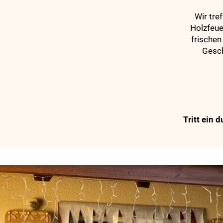
Wir tre
Holzfeue
frische
Gesch
Tritt ein 