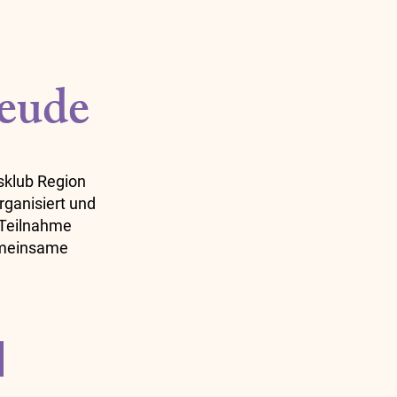
reude
gsklub Region
rganisiert und
 Teilnahme
gemeinsame