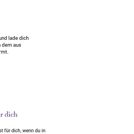
und lade dich
an dem aus
rmt.
r dich
t für dich, wenn du in