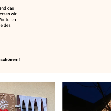
rend das
essen wir
r teilen
ie des
!
rschönern!