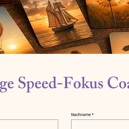
ge Speed-Fokus Co
Nachname
*