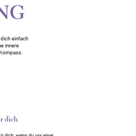
NG
dich einfach
ne innere
n Kompass.
r dich
ür dich, wenn du vor einer