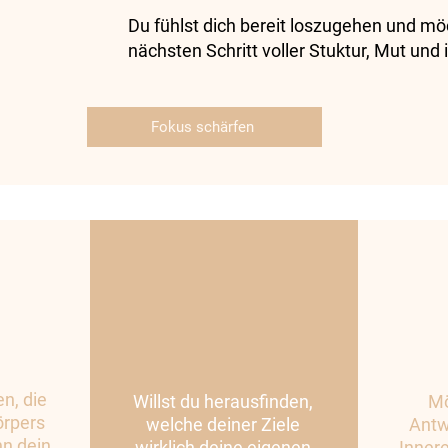
Du fühlst dich bereit loszugehen und mö
nächsten Schritt voller Stuktur, Mut und
Fokus schärfen
n, die
Willst du herausfinden,
Mö
örpers
welche deiner Ziele
Antw
nn dein
wirklich deine eigenen
Innere