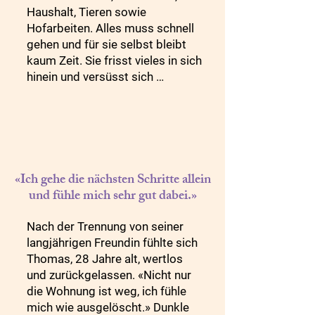
Haushalt, Tieren sowie 
Hofarbeiten. Alles muss schnell 
gehen und für sie selbst bleibt 
kaum Zeit. Sie frisst vieles in sich 
hinein und versüsst sich 
wortwörtlich ihr Leben mit 
Süssigkeiten, um den Druck 
auszuhalten. Abends fühlt sie sich 
einsam, traurig und überfordert: 
«Wer sorgt eigentlich für mich?». 
Anerkennung und Komplimente 
«Ich gehe die nächsten Schritte allein
fehlen nach 15 Jahren Beziehung.

und fühle mich sehr gut dabei.»
Ausrichtungsgespräch: Silvia 
Nach der Trennung von seiner 
meldete sich ursprünglich, um 
langjährigen Freundin fühlte sich 
Gewicht zu reduzieren. Schnell 
Thomas, 28 Jahre alt, wertlos 
zeigte sich, die 10 kg waren nicht 
und zurückgelassen. «Nicht nur 
das Problem. Im Coaching ging 
die Wohnung ist weg, ich fühle 
es darum, ihren Alltag, die 
mich wie ausgelöscht.» Dunkle 